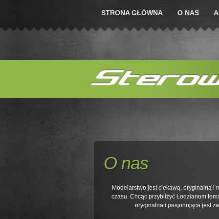
STRONA GŁÓWNA
O NAS
A
O nas
Modelarstwo jest ciekawą, oryginalną i
czasu. Chcąc przybliżyć Łodzianom tema
oryginalna i pasjonująca jest 