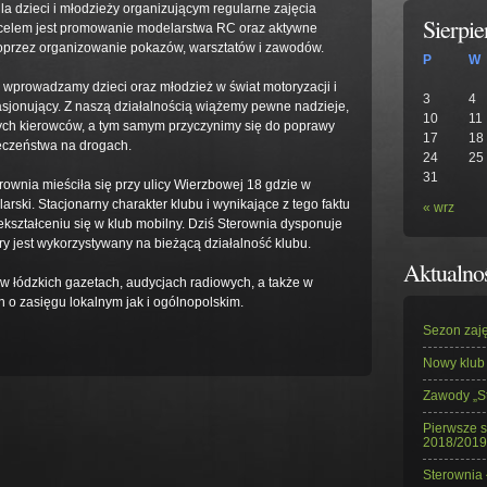
a dzieci i młodzieży organizującym regularne zajęcia
Sierpi
celem jest promowanie modelarstwa RC oraz aktywne
oprzez organizowanie pokazów, warsztatów i zawodów.
P
W
wprowadzamy dzieci oraz młodzież w świat motoryzacji i
3
4
sjonujący. Z naszą działalnością wiążemy pewne nadzieje,
10
11
ych kierowców, a tym samym przyczynimy się do poprawy
17
18
eczeństwa na drogach.
24
25
31
rownia mieściła się przy ulicy Wierzbowej 18 gdzie w
arski. Stacjonarny charakter klubu i wynikające z tego faktu
« wrz
zekształceniu się w klub mobilny. Dziś Sterownia dysponuje
y jest wykorzystywany na bieżącą działalność klubu.
Aktualno
 w łódzkich gazetach, audycjach radiowych, a także w
 o zasięgu lokalnym jak i ogólnopolskim.
Sezon zaj
Nowy klub
Zawody „St
Pierwsze s
2018/2019
Sterownia 