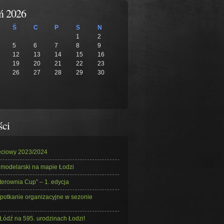
eń 2026
Ś
C
P
S
N
1
2
5
6
7
8
9
12
13
14
15
16
19
20
21
22
23
26
27
28
29
30
ści
ęciowy 2023/2024
 modelarski na mapie Łodzi
erownia Cup” – 1. edycja
potkanie organizacyjne w sezonie
Łódź na 595. urodzinach Łodzi!