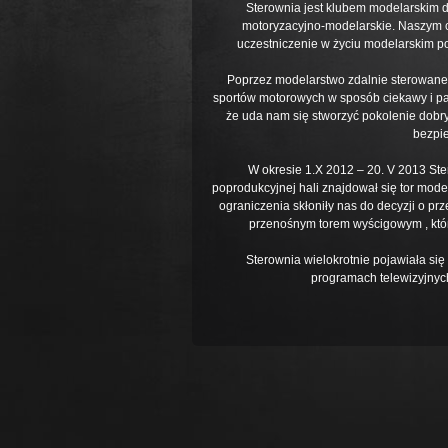
Sterownia jest klubem modelarskim dl
motoryzacyjno-modelarskie. Naszym 
uczestniczenie w życiu modelarskim p
Poprzez modelarstwo zdalnie sterowane 
sportów motorowych w sposób ciekawy i pa
że uda nam się stworzyć pokolenie dobr
bezpi
W okresie 1.X 2012 – 20. V 2013 Ste
poprodukcyjnej hali znajdował się tor model
ograniczenia skłoniły nas do decyzji o pr
przenośnym torem wyścigowym , któr
Sterownia wielokrotnie pojawiała się
programach telewizyjnych